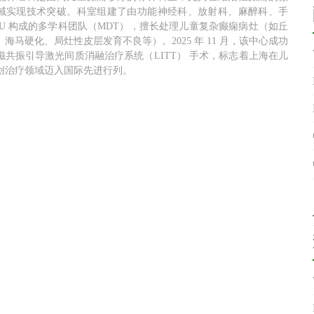
域实现技术突破。科室组建了由功能神经科、放射科、麻醉科、手
ICU 构成的多学科团队（MDT），擅长处理儿童复杂癫痫病灶（如丘
海马硬化、局灶性皮层发育不良等）。2025 年 11 月，该中心成功
磁共振引导激光间质消融治疗系统（LITT） 手术，标志着上海在儿
创治疗领域迈入国际先进行列。