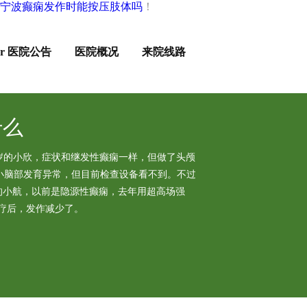
宁波癫痫发作时能按压肢体吗
！
ur 医院公告
医院概况
来院线路
什么
8 岁的小欣，症状和继发性癫痫一样，但做了头颅
小脑部发育异常，但目前检查设备看不到。不过
岁的小航，以前是隐源性癫痫，去年用超高场强
治疗后，发作减少了。