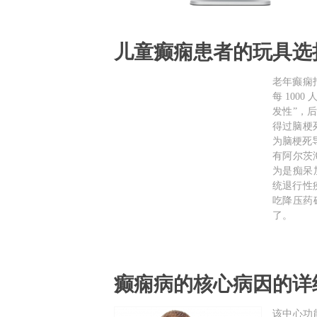
儿童癫痫患者的玩具选
老年癫痫指
每 1000
发性”，后
得过脑梗死
为脑梗死
有阿尔茨
为是痴呆
统退行性
吃降压药
了。
癫痫病的核心病因的详
该中心功