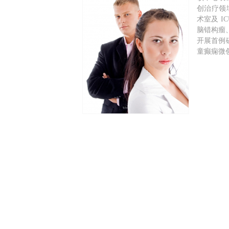
创治疗领
术室及 
脑错构瘤、
开展首例
童癫痫微