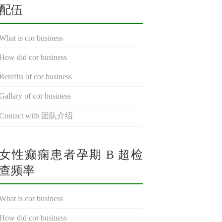
配伍
What is cor business
How did cor business
Benifits of cor business
Gallary of cor business
Contact with 团队介绍
女性癫痫患者孕期 B 超检
查频率
What is cor business
How did cor business