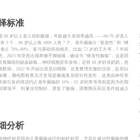
择标准
 60 岁以上老人得的癫痫，年龄越大发病率越高 ——60-70 岁老人
 人有 3 个，80 岁以上每 1000 人有 7 个。老年癫痫分 “新发性” 和 “继
者占 70%-80%，多与基础疾病相关。比如 72 岁的王大爷，5 年前
，2023 年突然出现单侧手脚抽搐，确诊为 “继发性癫痫”，这是因
导致脑组织缺血缺氧，神经细胞异常放电；还有 68 岁的张奶奶，患
海默病，2022 年开始出现意识模糊、反复整理衣服的症状，起初以
加重，脑电图检查后才发现是癫痫复杂部分性发作，这类由神经系
疾病引发的情况约占老年癫痫的 10%；65 岁的李爷爷则是因为长期
硝苯地平，剂量没控制好，诱发了癫痫，调整降压药后发作就减少
细分析
能神经科是国内儿童癫痫诊疗的标杆科室，尤其在难治性癫痫的微